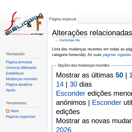
Página especial
Alterações relacionada
←
Uanhenga Xitu
Lista das mudanças recentes em todas as pági
Navegação
categoria fornecida). As suas
páginas vigiadas
Página principal
Opções das mudanças recentes
Universo Bibliowiki
Mostrar as últimas
50
|
Estatísticas
Mudanças recentes
14
|
30
dias
Página aleatória
Ajuda
Esconder
edições meno
anónimos |
Esconder
uti
Ferramentas
edições
Atom
Páginas especiais
Mostrar as novas mudan
2026