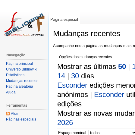
Página especial
Mudanças recentes
Acompanhe nesta página as mudanças mais re
Navegação
Opções das mudanças recentes
Página principal
Mostrar as últimas
50
|
Universo Bibliowiki
14
|
30
dias
Estatísticas
Mudanças recentes
Esconder
edições meno
Página aleatória
Ajuda
anónimos |
Esconder
uti
edições
Ferramentas
Mostrar as novas mudan
Atom
Páginas especiais
2026
Espaço nominal: