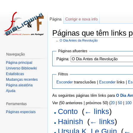
Página
Corrigir e nova info
Páginas que têm links 
←
O Dia Antes da Revolução
Páginas afluentes
Navegação
Página:
Página principal
Universo Bibliowiki
Estatísticas
Filtros
Mudanças recentes
Esconder
transclusões |
Esconder
links |
Es
Página aleatória
Ajuda
As seguintes páginas têm links para
O Dia An
Ver (50 anteriores | próximos 50) (
20
|
50
|
100
Ferramentas
Conto
‎
(
← links
)
Páginas especiais
Hainish
‎
(
← links
)
Ursula K. Le Guin
‎
(
← 