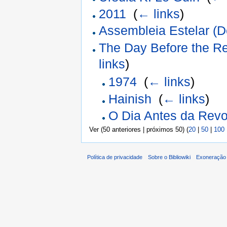
2011
‎
(
← links
)
Assembleia Estelar (De
The Day Before the Re
links
)
1974
‎
(
← links
)
Hainish
‎
(
← links
)
O Dia Antes da Rev
Ver (50 anteriores | próximos 50) (
20
|
50
|
100
Política de privacidade
Sobre o Bibliowiki
Exoneração 