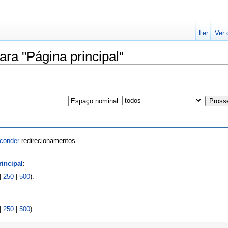
Ler
Ver 
ara "Página principal"
Espaço nominal:
conder
redirecionamentos
rincipal
:
|
250
|
500
).
|
250
|
500
).