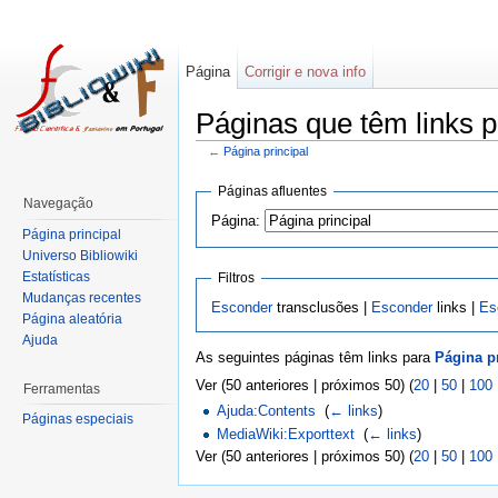
Página
Corrigir e nova info
Páginas que têm links p
←
Página principal
Páginas afluentes
Navegação
Página:
Página principal
Universo Bibliowiki
Estatísticas
Filtros
Mudanças recentes
Esconder
transclusões |
Esconder
links |
Es
Página aleatória
Ajuda
As seguintes páginas têm links para
Página p
Ver (50 anteriores | próximos 50) (
20
|
50
|
100
Ferramentas
Ajuda:Contents
‎
(
← links
)
Páginas especiais
MediaWiki:Exporttext
‎
(
← links
)
Ver (50 anteriores | próximos 50) (
20
|
50
|
100