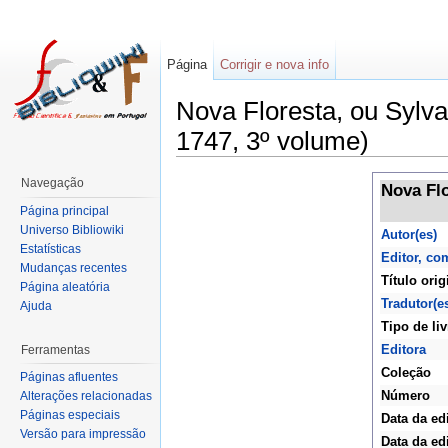
Página
Corrigir e nova info
Nova Floresta, ou Sylv
1747, 3º volume)
Navegação
Nova Flo
Página principal
Universo Bibliowiki
Autor(es)
Estatísticas
Editor, co
Mudanças recentes
Título orig
Página aleatória
Tradutor(e
Ajuda
Tipo de liv
Editora
Ferramentas
Coleção
Páginas afluentes
Número
Alterações relacionadas
Páginas especiais
Data da ed
Versão para impressão
Data da ed