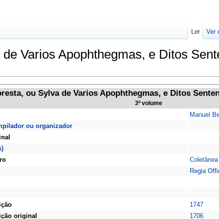
Ler
Ver 
a de Varios Apophthegmas, e Ditos Sent
resta, ou Sylva de Varios Apophthegmas, e Ditos Senten
3º volume
Manuel Be
mpilador ou organizador
inal
s)
ro
Coletânea
Regia Offi
ição
1747
ição original
1706