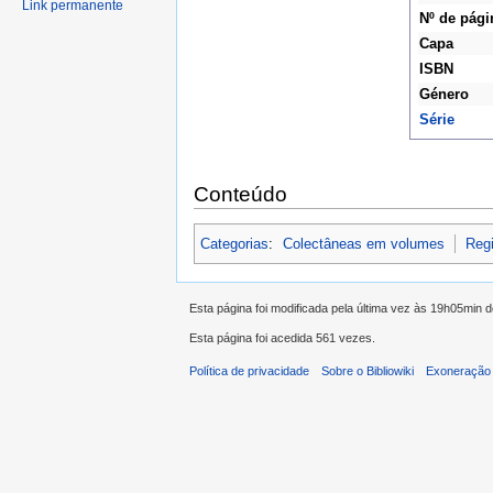
Link permanente
Nº de pági
Capa
ISBN
Género
Série
Conteúdo
Categorias
:
Colectâneas em volumes
Regi
Esta página foi modificada pela última vez às 19h05min 
Esta página foi acedida 561 vezes.
Política de privacidade
Sobre o Bibliowiki
Exoneração 