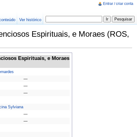
Entrar / criar conta
conteúdo
Ver histórico
enciosos Espirituais, e Moraes (ROS,
ciosos Espirituais, e Moraes
rnardes
—
—
—
cina Sylviana
—
—