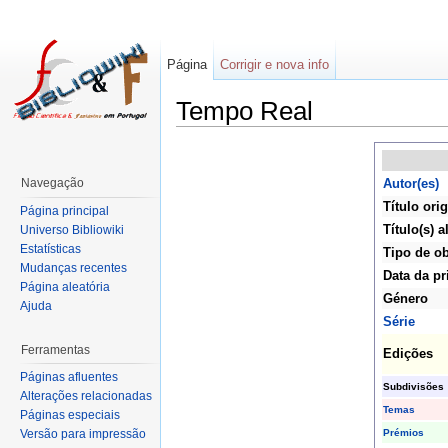
Página
Corrigir e nova info
Tempo Real
Navegação
Autor(es)
Título orig
Página principal
Título(s) a
Universo Bibliowiki
Estatísticas
Tipo de o
Mudanças recentes
Data da pr
Página aleatória
Género
Ajuda
Série
Ferramentas
Edições
Páginas afluentes
Subdivisões
Alterações relacionadas
Temas
Páginas especiais
Prémios
Versão para impressão