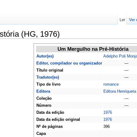
Ler
Ver 
tória (HG, 1976)
Um Mergulho na Pré-História
Autor(es)
Adelpho Poli Monj
Editor, compilador ou organizador
—
Título original
—
Tradutor(es)
—
Tipo de livro
romance
Editora
Editora Henriqueta
Coleção
—
Número
—
Data da edição
1976
Data da edição original
1976
Nº de páginas
396
Capa