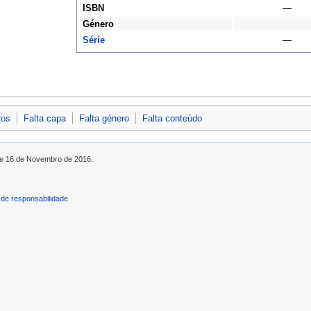
ISBN
—
Género
Série
—
ros
Falta capa
Falta género
Falta conteúdo
 de 16 de Novembro de 2016.
de responsabilidade