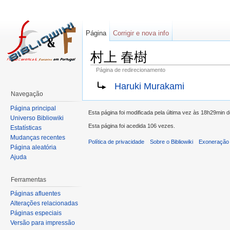
Página
Corrigir e nova info
村上 春樹
Página de redirecionamento
Haruki Murakami
Navegação
Página principal
Esta página foi modificada pela última vez às 18h29min 
Universo Bibliowiki
Esta página foi acedida 106 vezes.
Estatísticas
Mudanças recentes
Política de privacidade
Sobre o Bibliowiki
Exoneração 
Página aleatória
Ajuda
Ferramentas
Páginas afluentes
Alterações relacionadas
Páginas especiais
Versão para impressão