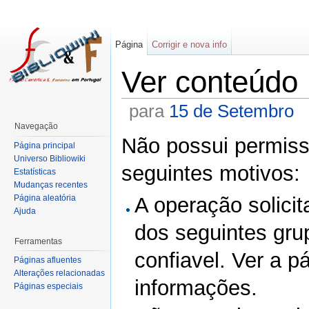
Página
Corrigir e nova info
Ver conteúdo
para
15 de Setembro
Navegação
Não possui permissã
Página principal
Universo Bibliowiki
seguintes motivos:
Estatísticas
Mudanças recentes
Página aleatória
A operação solicit
Ajuda
dos seguintes gru
Ferramentas
confiavel. Ver a p
Páginas afluentes
Alterações relacionadas
informações.
Páginas especiais