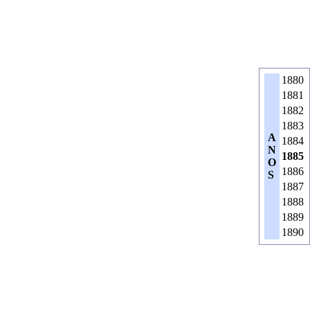
1880
1881
1882
1883
A
1884
N
1885
O
1886
S
1887
1888
1889
1890