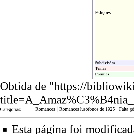
Edições
Subdivisões
Temas
Prémios
Obtida de "
https://bibliowi
title=A_Amaz%C3%B4nia_M
Categorias
:
Romances
Romances lusófonos de 1925
Falta g
Esta página foi modifica