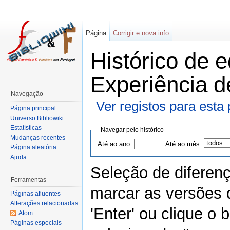
Página
Corrigir e nova info
Histórico de 
Experiência d
Navegação
Ver registos para esta
Página principal
Universo Bibliowiki
Estatísticas
Navegar pelo histórico
Mudanças recentes
Até ao ano:
Até ao mês:
Página aleatória
Ajuda
Seleção de diferen
Ferramentas
marcar as versões 
Páginas afluentes
Alterações relacionadas
'Enter' ou clique o
Atom
Páginas especiais