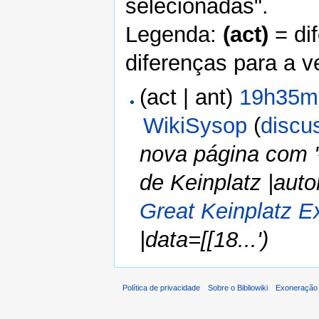
selecionadas".
Legenda:
(act)
= di
diferenças para a v
(act | ant)
19h35mi
WikiSysop
(
discu
nova página com '
de Keinplatz |auto
Great Keinplatz E
|data=[[18...')
Política de privacidade
Sobre o Bibliowiki
Exoneração 