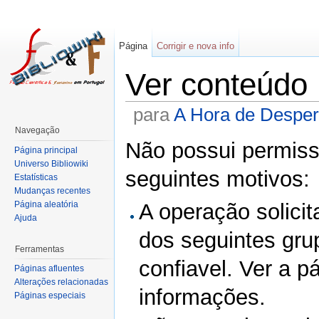
Página
Corrigir e nova info
Ver conteúdo
para
A Hora de Desper
Navegação
Não possui permissã
Página principal
Universo Bibliowiki
seguintes motivos:
Estatísticas
Mudanças recentes
Página aleatória
A operação solicit
Ajuda
dos seguintes gru
Ferramentas
confiavel. Ver a p
Páginas afluentes
Alterações relacionadas
informações.
Páginas especiais