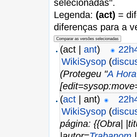
selecionadas".
Legenda:
(act)
= di
diferenças para a v
(act |
ant
)
22h
WikiSysop
(
discu
(Protegeu "
A Hora
[edit=sysop:move
(
act
| ant)
22h
WikiSysop
(
discu
página: {{Obra| |t
|autor=
Trabanom
|