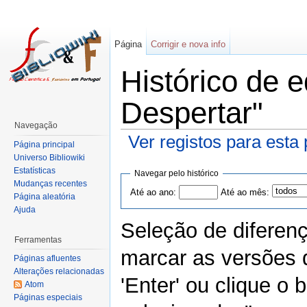
Página
Corrigir e nova info
Histórico de 
Despertar"
Navegação
Ver registos para esta
Página principal
Universo Bibliowiki
Estatísticas
Navegar pelo histórico
Mudanças recentes
Até ao ano:
Até ao mês:
Página aleatória
Ajuda
Seleção de diferen
Ferramentas
marcar as versões 
Páginas afluentes
Alterações relacionadas
'Enter' ou clique o
Atom
Páginas especiais