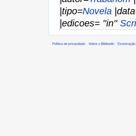
|tipo=
Novela
|data
|edicoes= ''in''
Scr
Política de privacidade
Sobre o Bibliowiki
Exoneração 