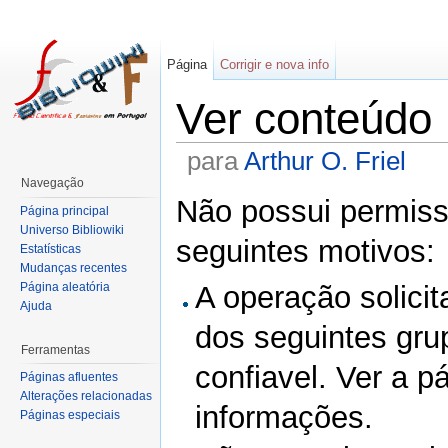
Página
Corrigir e nova info
Ver conteúdo
para
Arthur O. Friel
Navegação
Não possui permissã
Página principal
Universo Bibliowiki
seguintes motivos:
Estatísticas
Mudanças recentes
Página aleatória
A operação solicit
Ajuda
dos seguintes gru
Ferramentas
confiavel. Ver a p
Páginas afluentes
Alterações relacionadas
informações.
Páginas especiais