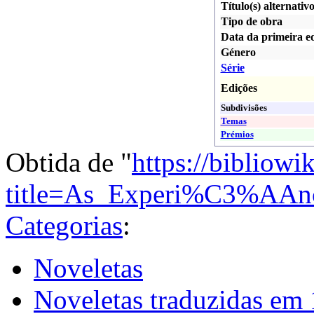
Título(s) alternativo
Tipo de obra
Data da primeira e
Género
Série
Edições
Subdivisões
Temas
Prémios
Obtida de "
https://bibliowi
title=As_Experi%C3%AAn
Categorias
:
Noveletas
Noveletas traduzidas em