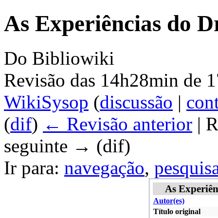
As Experiências do D
Do Bibliowiki
Revisão das 14h28min de 1
WikiSysop
(
discussão
|
cont
(
dif
)
← Revisão anterior
| R
seguinte → (dif)
Ir para:
navegação
,
pesquis
As Experiên
Autor(es)
Título original