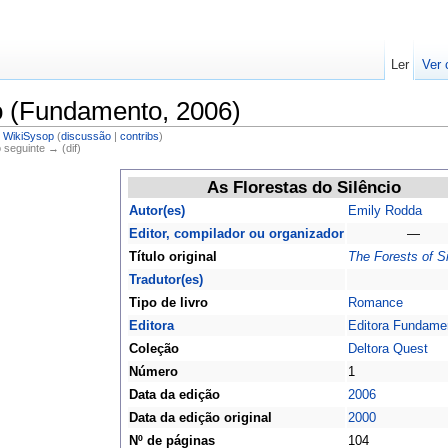
Ler
Ver 
io (Fundamento, 2006)
r
WikiSysop
(
discussão
|
contribs
)
o seguinte → (dif)
As Florestas do Silêncio
Autor(es)
Emily Rodda
Editor, compilador ou organizador
—
Título original
The Forests of S
Tradutor(es)
Tipo de livro
Romance
Editora
Editora Fundame
Coleção
Deltora Quest
Número
1
Data da edição
2006
Data da edição original
2000
Nº de páginas
104