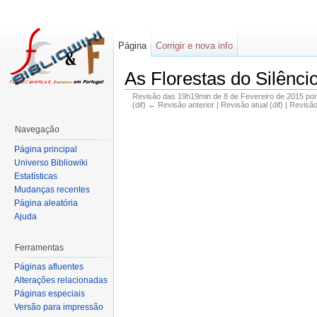
Página
Corrigir e nova info
As Florestas do Silênc
Revisão das 19h19min de 8 de Fevereiro de 2015 po
(dif) ← Revisão anterior | Revisão atual (dif) | Revisã
Navegação
Página principal
Universo Bibliowiki
Estatísticas
Mudanças recentes
Página aleatória
Ajuda
Ferramentas
Páginas afluentes
Alterações relacionadas
Páginas especiais
Versão para impressão