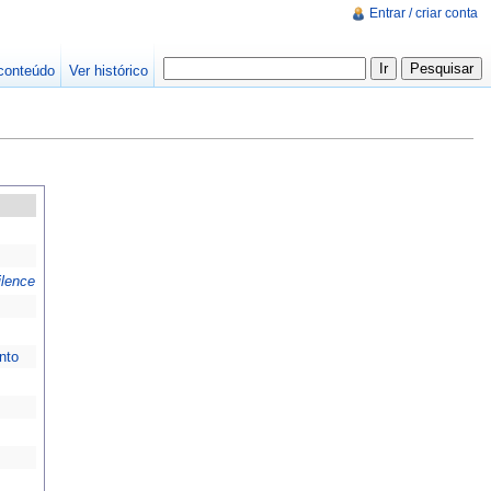
Entrar / criar conta
conteúdo
Ver histórico
ilence
nto