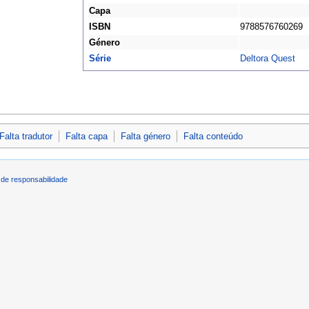
Capa
ISBN
9788576760269
Género
Série
Deltora Quest
Falta tradutor
Falta capa
Falta género
Falta conteúdo
de responsabilidade