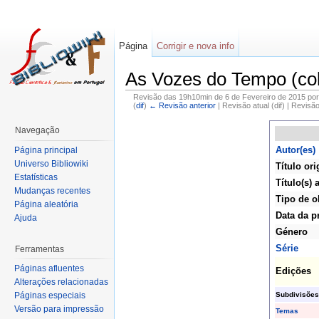
Página
Corrigir e nova info
As Vozes do Tempo (co
Revisão das 19h10min de 6 de Fevereiro de 2015 po
(
dif
)
← Revisão anterior
| Revisão atual (dif) | Revisã
Navegação
Autor(es)
Página principal
Universo Bibliowiki
Título ori
Estatísticas
Título(s) 
Mudanças recentes
Tipo de o
Página aleatória
Data da p
Ajuda
Género
Série
Ferramentas
Páginas afluentes
Edições
Alterações relacionadas
Subdivisões
Páginas especiais
Versão para impressão
Temas