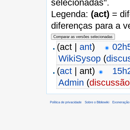
selecionadas".
Legenda:
(act)
= di
diferenças para a v
(act |
ant
)
02h5
WikiSysop
(
discu
(
act
| ant)
15h2
Admin
(
discussão
Política de privacidade
Sobre o Bibliowiki
Exoneração 