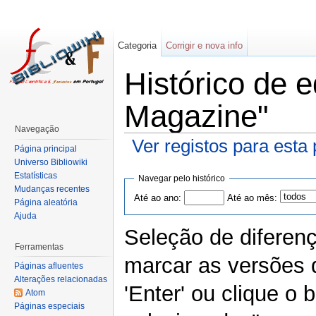
Categoria
Corrigir e nova info
Histórico de 
Magazine"
Navegação
Ver registos para esta
Página principal
Universo Bibliowiki
Estatísticas
Navegar pelo histórico
Mudanças recentes
Até ao ano:
Até ao mês:
Página aleatória
Ajuda
Seleção de diferen
Ferramentas
marcar as versões 
Páginas afluentes
Alterações relacionadas
'Enter' ou clique o
Atom
Páginas especiais