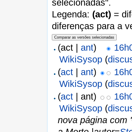
selecionadas".
Legenda:
(act)
= di
diferenças para a v
(act |
ant
)
16h
WikiSysop
(
discu
(
act
|
ant
)
16h
WikiSysop
(
discu
(
act
| ant)
16h
WikiSysop
(
discu
nova página com '
a Morte |autor=
St