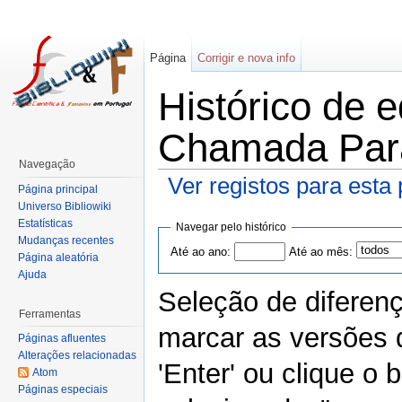
Página
Corrigir e nova info
Histórico de 
Chamada Para
Navegação
Ver registos para esta
Página principal
Universo Bibliowiki
Estatísticas
Navegar pelo histórico
Mudanças recentes
Até ao ano:
Até ao mês:
Página aleatória
Ajuda
Seleção de diferen
Ferramentas
marcar as versões 
Páginas afluentes
Alterações relacionadas
'Enter' ou clique o
Atom
Páginas especiais