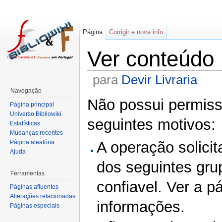
Página
Corrigir e nova info
Ver conteúdo
para
Devir Livraria
Navegação
Não possui permissã
Página principal
Universo Bibliowiki
seguintes motivos:
Estatísticas
Mudanças recentes
Página aleatória
A operação solicit
Ajuda
dos seguintes gru
Ferramentas
confiavel. Ver a p
Páginas afluentes
Alterações relacionadas
informações.
Páginas especiais