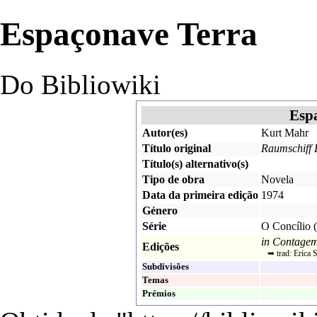
Espaçonave Terra
Do Bibliowiki
Esp
Autor(es)
Kurt Mahr
Título original
Raumschiff 
Título(s) alternativo(s)
Tipo de obra
Novela
Data da primeira edição
1974
Género
Série
O Concílio
(
in
Contagem 
Edições
➥ trad:
Erica 
Subdivisões
Temas
Prémios