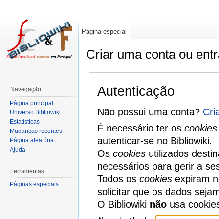
Página especial
Criar uma conta ou entr
Autenticação
Navegação
Página principal
Não possui uma conta?
Cri
Universo Bibliowiki
Estatísticas
É necessário ter os
cookies
Mudanças recentes
autenticar-se no Bibliowiki.
Página aleatória
Ajuda
Os
cookies
utilizados desti
necessários para gerir a se
Ferramentas
Todos os
cookies
expiram no
Páginas especiais
solicitar que os dados seja
O Bibliowiki
não
usa cookie