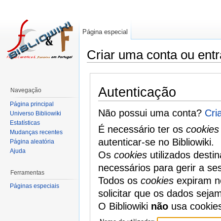
Página especial
Criar uma conta ou entr
Autenticação
Navegação
Página principal
Não possui uma conta?
Cri
Universo Bibliowiki
Estatísticas
É necessário ter os
cookies
Mudanças recentes
autenticar-se no Bibliowiki.
Página aleatória
Ajuda
Os
cookies
utilizados desti
necessários para gerir a se
Ferramentas
Todos os
cookies
expiram no
Páginas especiais
solicitar que os dados seja
O Bibliowiki
não
usa cookie