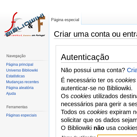
Página especial
Criar uma conta ou entr
Autenticação
Navegação
Página principal
Não possui uma conta?
Cri
Universo Bibliowiki
Estatísticas
É necessário ter os
cookies
Mudanças recentes
autenticar-se no Bibliowiki.
Página aleatória
Ajuda
Os
cookies
utilizados desti
necessários para gerir a se
Ferramentas
Todos os
cookies
expiram no
Páginas especiais
solicitar que os dados seja
O Bibliowiki
não
usa cookie