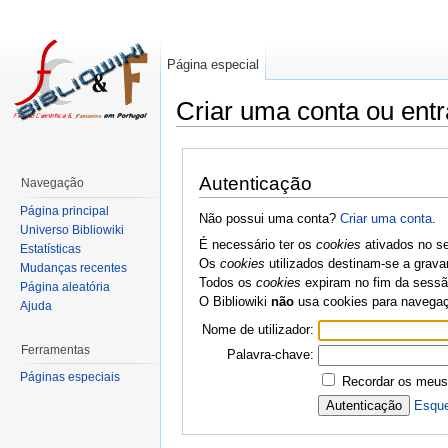
Página especial
Criar uma conta ou entr
Autenticação
Navegação
Página principal
Não possui uma conta?
Criar uma conta
.
Universo Bibliowiki
É necessário ter os
cookies
ativados no se
Estatísticas
Os
cookies
utilizados destinam-se a grava
Mudanças recentes
Todos os
cookies
expiram no fim da sessão
Página aleatória
O Bibliowiki
não
usa cookies para navega
Ajuda
Nome de utilizador:
Ferramentas
Palavra-chave:
Páginas especiais
Recordar os meus
Esque