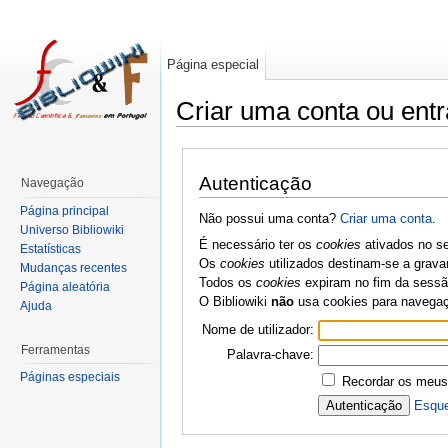
Página especial
Criar uma conta ou entr
Autenticação
Navegação
Página principal
Não possui uma conta?
Criar uma conta
.
Universo Bibliowiki
É necessário ter os
cookies
ativados no se
Estatísticas
Os
cookies
utilizados destinam-se a grava
Mudanças recentes
Todos os
cookies
expiram no fim da sessão
Página aleatória
O Bibliowiki
não
usa cookies para navega
Ajuda
Nome de utilizador:
Ferramentas
Palavra-chave:
Páginas especiais
Recordar os meus
Esque