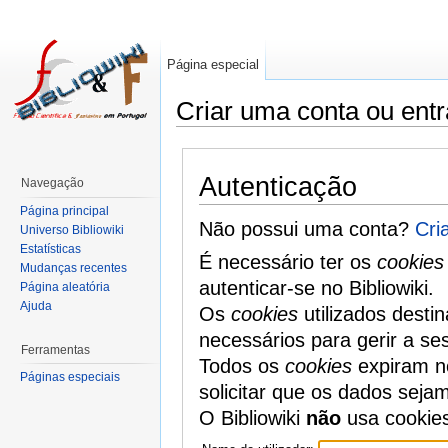
Página especial
Criar uma conta ou entr
Autenticação
Navegação
Página principal
Não possui uma conta?
Cri
Universo Bibliowiki
Estatísticas
É necessário ter os
cookies
Mudanças recentes
autenticar-se no Bibliowiki.
Página aleatória
Ajuda
Os
cookies
utilizados desti
necessários para gerir a se
Ferramentas
Todos os
cookies
expiram no
Páginas especiais
solicitar que os dados seja
O Bibliowiki
não
usa cookie