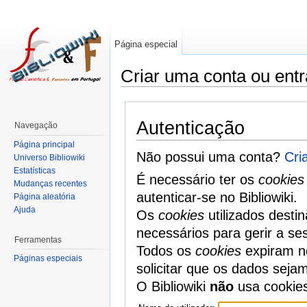
Página especial
Criar uma conta ou entr
Autenticação
Navegação
Página principal
Não possui uma conta?
Cri
Universo Bibliowiki
Estatísticas
É necessário ter os
cookies
Mudanças recentes
autenticar-se no Bibliowiki.
Página aleatória
Ajuda
Os
cookies
utilizados desti
necessários para gerir a se
Ferramentas
Todos os
cookies
expiram no
Páginas especiais
solicitar que os dados seja
O Bibliowiki
não
usa cookie