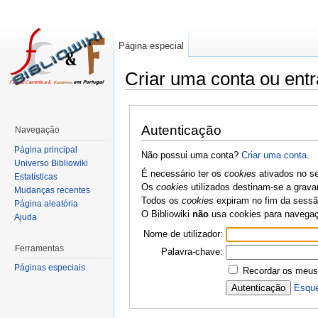
Página especial
Criar uma conta ou entr
Autenticação
Navegação
Página principal
Não possui uma conta?
Criar uma conta
.
Universo Bibliowiki
É necessário ter os
cookies
ativados no se
Estatísticas
Os
cookies
utilizados destinam-se a grava
Mudanças recentes
Todos os
cookies
expiram no fim da sessão
Página aleatória
O Bibliowiki
não
usa cookies para navega
Ajuda
Nome de utilizador:
Ferramentas
Palavra-chave:
Páginas especiais
Recordar os meus
Esque