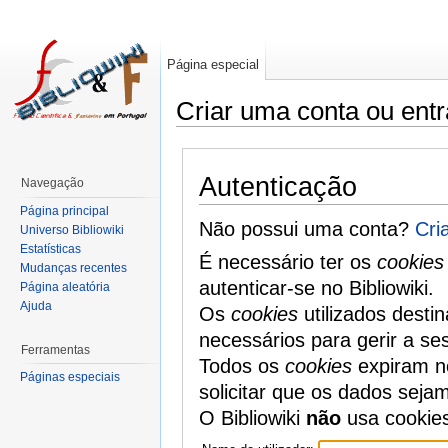
Página especial
Criar uma conta ou entr
Autenticação
Navegação
Página principal
Não possui uma conta?
Cri
Universo Bibliowiki
Estatísticas
É necessário ter os
cookies
Mudanças recentes
autenticar-se no Bibliowiki.
Página aleatória
Ajuda
Os
cookies
utilizados desti
necessários para gerir a se
Ferramentas
Todos os
cookies
expiram no
Páginas especiais
solicitar que os dados seja
O Bibliowiki
não
usa cookie