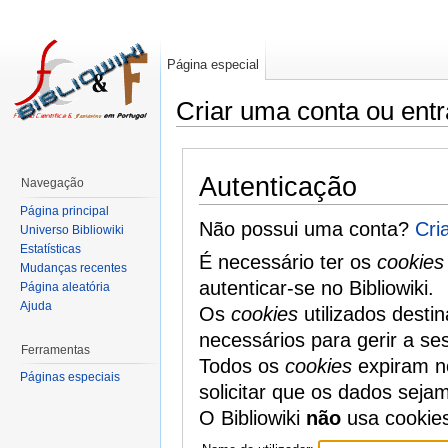
Página especial
Criar uma conta ou entr
Autenticação
Navegação
Página principal
Não possui uma conta?
Cri
Universo Bibliowiki
Estatísticas
É necessário ter os
cookies
Mudanças recentes
autenticar-se no Bibliowiki.
Página aleatória
Ajuda
Os
cookies
utilizados desti
necessários para gerir a se
Ferramentas
Todos os
cookies
expiram no
Páginas especiais
solicitar que os dados seja
O Bibliowiki
não
usa cookie