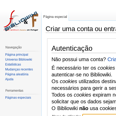
Página especial
Criar uma conta ou entr
Autenticação
Navegação
Página principal
Não possui uma conta?
Cri
Universo Bibliowiki
Estatísticas
É necessário ter os
cookies
Mudanças recentes
autenticar-se no Bibliowiki.
Página aleatória
Ajuda
Os
cookies
utilizados desti
necessários para gerir a se
Ferramentas
Todos os
cookies
expiram no
Páginas especiais
solicitar que os dados seja
O Bibliowiki
não
usa cookie