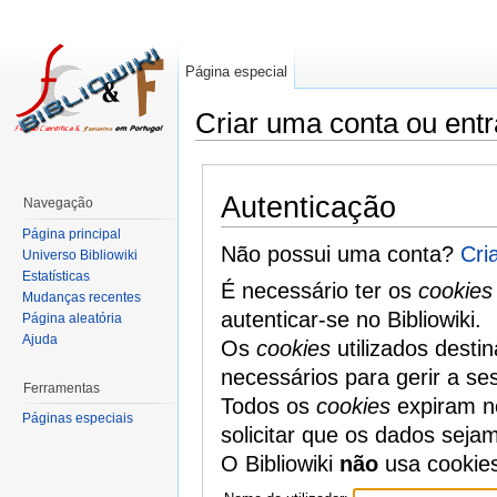
Página especial
Criar uma conta ou entr
Autenticação
Navegação
Página principal
Não possui uma conta?
Cri
Universo Bibliowiki
Estatísticas
É necessário ter os
cookies
Mudanças recentes
autenticar-se no Bibliowiki.
Página aleatória
Ajuda
Os
cookies
utilizados desti
necessários para gerir a se
Ferramentas
Todos os
cookies
expiram no
Páginas especiais
solicitar que os dados seja
O Bibliowiki
não
usa cookie