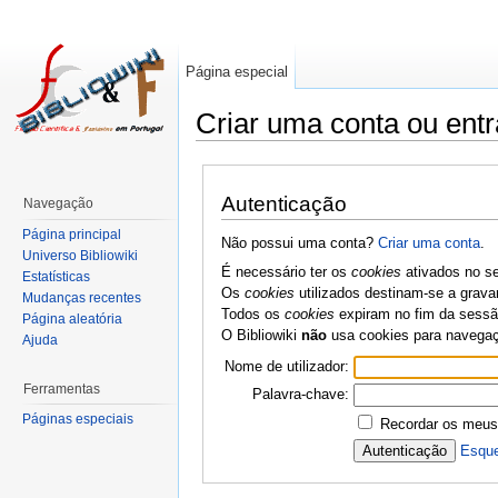
Página especial
Criar uma conta ou entr
Autenticação
Navegação
Página principal
Não possui uma conta?
Criar uma conta
.
Universo Bibliowiki
É necessário ter os
cookies
ativados no se
Estatísticas
Os
cookies
utilizados destinam-se a grava
Mudanças recentes
Todos os
cookies
expiram no fim da sessão
Página aleatória
O Bibliowiki
não
usa cookies para navega
Ajuda
Nome de utilizador:
Ferramentas
Palavra-chave:
Páginas especiais
Recordar os meus
Esque