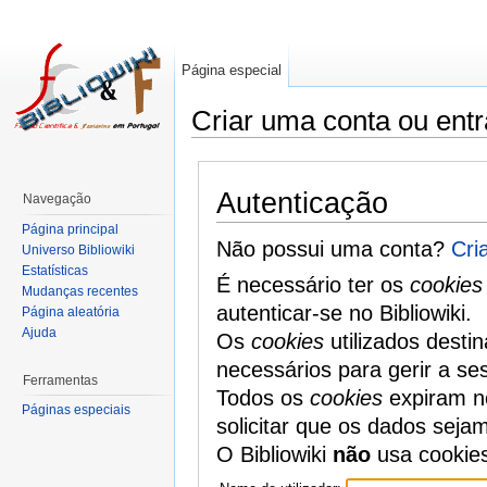
Página especial
Criar uma conta ou entr
Autenticação
Navegação
Página principal
Não possui uma conta?
Cri
Universo Bibliowiki
Estatísticas
É necessário ter os
cookies
Mudanças recentes
autenticar-se no Bibliowiki.
Página aleatória
Ajuda
Os
cookies
utilizados desti
necessários para gerir a se
Ferramentas
Todos os
cookies
expiram no
Páginas especiais
solicitar que os dados seja
O Bibliowiki
não
usa cookie