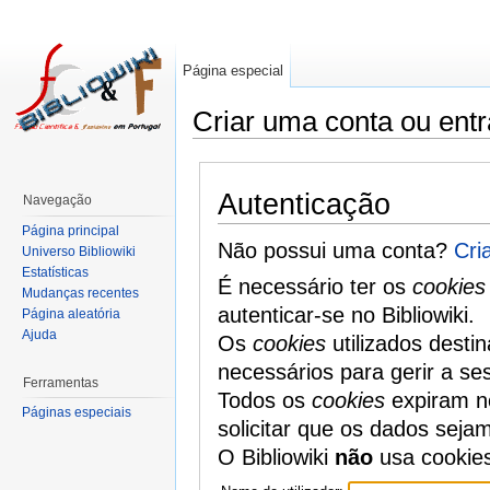
Página especial
Criar uma conta ou entr
Autenticação
Navegação
Página principal
Não possui uma conta?
Cri
Universo Bibliowiki
Estatísticas
É necessário ter os
cookies
Mudanças recentes
autenticar-se no Bibliowiki.
Página aleatória
Ajuda
Os
cookies
utilizados desti
necessários para gerir a se
Ferramentas
Todos os
cookies
expiram no
Páginas especiais
solicitar que os dados seja
O Bibliowiki
não
usa cookie