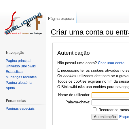
Página especial
Criar uma conta ou entr
Autenticação
Navegação
Página principal
Não possui uma conta?
Criar uma conta
.
Universo Bibliowiki
É necessário ter os
cookies
ativados no se
Estatísticas
Os
cookies
utilizados destinam-se a grava
Mudanças recentes
Todos os
cookies
expiram no fim da sessão
Página aleatória
O Bibliowiki
não
usa cookies para navega
Ajuda
Nome de utilizador:
Ferramentas
Palavra-chave:
Páginas especiais
Recordar os meus
Esque