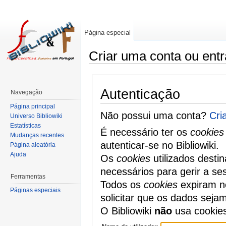
Página especial
Criar uma conta ou entr
Autenticação
Navegação
Página principal
Não possui uma conta?
Cri
Universo Bibliowiki
Estatísticas
É necessário ter os
cookies
Mudanças recentes
autenticar-se no Bibliowiki.
Página aleatória
Ajuda
Os
cookies
utilizados desti
necessários para gerir a se
Ferramentas
Todos os
cookies
expiram no
Páginas especiais
solicitar que os dados seja
O Bibliowiki
não
usa cookie