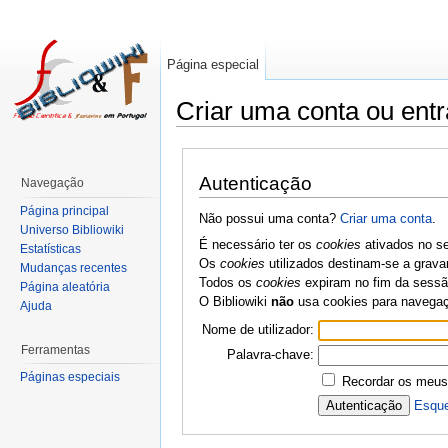
Página especial
Criar uma conta ou entr
Autenticação
Navegação
Página principal
Não possui uma conta?
Criar uma conta
.
Universo Bibliowiki
É necessário ter os
cookies
ativados no se
Estatísticas
Os
cookies
utilizados destinam-se a grava
Mudanças recentes
Todos os
cookies
expiram no fim da sessão
Página aleatória
O Bibliowiki
não
usa cookies para navega
Ajuda
Nome de utilizador:
Ferramentas
Palavra-chave:
Páginas especiais
Recordar os meus
Esque