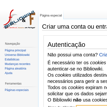
Página especial
Criar uma conta ou entr
Autenticação
Navegação
Página principal
Não possui uma conta?
Cri
Universo Bibliowiki
Estatísticas
É necessário ter os
cookies
Mudanças recentes
autenticar-se no Bibliowiki.
Página aleatória
Ajuda
Os
cookies
utilizados desti
necessários para gerir a se
Ferramentas
Todos os
cookies
expiram no
Páginas especiais
solicitar que os dados seja
O Bibliowiki
não
usa cookie