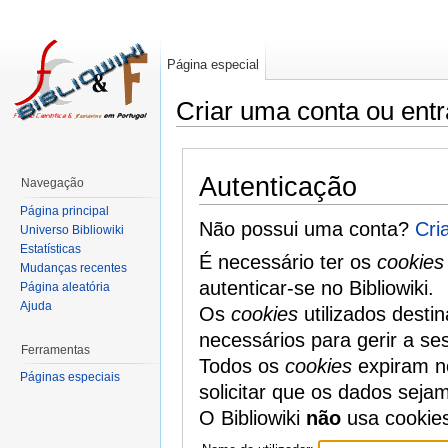
Página especial
Criar uma conta ou entr
Autenticação
Navegação
Página principal
Não possui uma conta?
Cri
Universo Bibliowiki
Estatísticas
É necessário ter os
cookies
Mudanças recentes
autenticar-se no Bibliowiki.
Página aleatória
Ajuda
Os
cookies
utilizados desti
necessários para gerir a se
Ferramentas
Todos os
cookies
expiram no
Páginas especiais
solicitar que os dados seja
O Bibliowiki
não
usa cookie