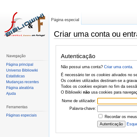
Página especial
Criar uma conta ou entr
Autenticação
Navegação
Página principal
Não possui uma conta?
Criar uma conta
.
Universo Bibliowiki
É necessário ter os
cookies
ativados no se
Estatísticas
Os
cookies
utilizados destinam-se a grava
Mudanças recentes
Todos os
cookies
expiram no fim da sessão
Página aleatória
O Bibliowiki
não
usa cookies para navega
Ajuda
Nome de utilizador:
Ferramentas
Palavra-chave:
Páginas especiais
Recordar os meus
Esque