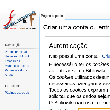
Página especial
Criar uma conta ou entr
Autenticação
Navegação
Página principal
Não possui uma conta?
Cri
Universo Bibliowiki
Estatísticas
É necessário ter os
cookies
Mudanças recentes
autenticar-se no Bibliowiki.
Página aleatória
Ajuda
Os
cookies
utilizados desti
necessários para gerir a se
Ferramentas
Todos os
cookies
expiram no
Páginas especiais
solicitar que os dados seja
O Bibliowiki
não
usa cookie