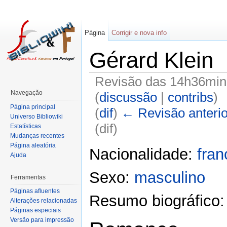
Página
Corrigir e nova info
Gérard Klein
Revisão das 14h36min
Navegação
(
discussão
|
contribs
)
Página principal
(
dif
)
← Revisão anterio
Universo Bibliowiki
(dif)
Estatísticas
Mudanças recentes
Página aleatória
Nacionalidade:
fra
Ajuda
Sexo:
masculino
Ferramentas
Páginas afluentes
Resumo biográfico
Alterações relacionadas
Páginas especiais
Versão para impressão