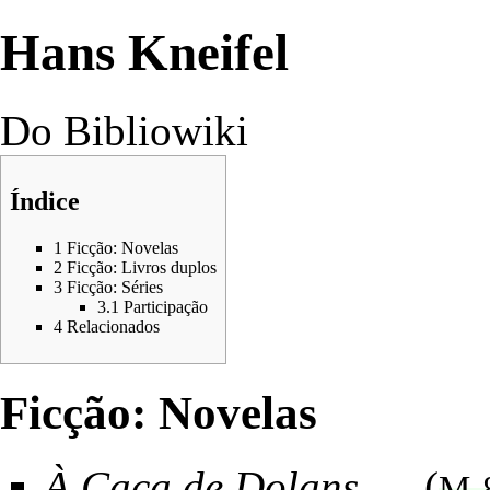
Hans Kneifel
Do Bibliowiki
Índice
1
Ficção: Novelas
2
Ficção: Livros duplos
3
Ficção: Séries
3.1
Participação
4
Relacionados
Ficção: Novelas
À Caça de Dolans
(
M-