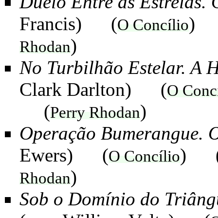
Duelo Entre as Estrelas. 
Francis
) (
) 
O Concílio
)
Rhodan
No Turbilhão Estelar. A 
Clark Darlton
) (
O Concí
(
)
Perry Rhodan
Operação Bumerangue. O
Ewers
) (
) 
O Concílio
)
Rhodan
Sob o Domínio do Triâng