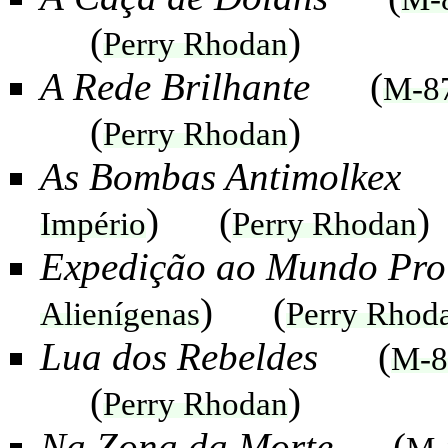
(
)
Perry Rhodan
A Rede Brilhante
(
M-8
(
)
Perry Rhodan
As Bombas Antimolkex
) (
)
Império
Perry Rhodan
Expedição ao Mundo Pro
) (
Alienígenas
Perry Rhod
Lua dos Rebeldes
(
M-8
(
)
Perry Rhodan
Na Zona da Morte
(