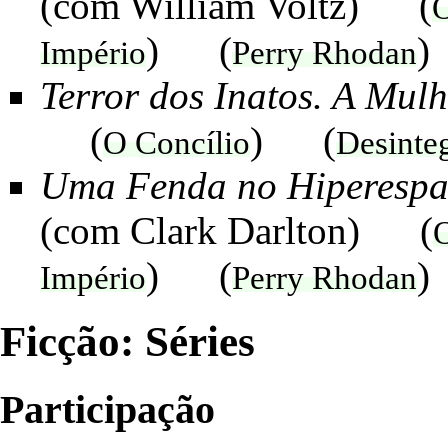
(com
William Voltz
) (
O
) (
)
Império
Perry Rhodan
Terror dos Inatos. A Mul
(
) (
O Concílio
Desinte
Uma Fenda no Hiperespa
(com
Clark Darlton
) (
O
) (
)
Império
Perry Rhodan
Ficção: Séries
Participação