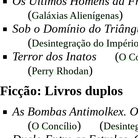
Os Últimos Homens da F
(
) 
Galáxias Alienígenas
Sob o Domínio do Triâng
(
Desintegração do Impéri
Terror dos Inatos
(
O Co
(
)
Perry Rhodan
Ficção: Livros duplos
As Bombas Antimolkex. Os
(
) (
O Concílio
Desinte