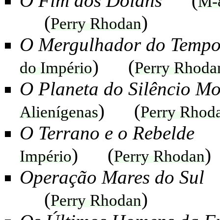
O Fim dos Dolans
(
M-
(
)
Perry Rhodan
O Mergulhador do Temp
) (
do Império
Perry Rhoda
O Planeta do Silêncio Mo
) (
Alienígenas
Perry Rhod
O Terrano e o Rebelde
) (
)
Império
Perry Rhodan
Operação Mares do Sul
(
)
Perry Rhodan