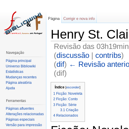
Página
Corrigir e nova info
Henry St. Cla
Revisão das 03h19min
Navegação
(
discussão
|
contribs
)
Página principal
(
dif
)
← Revisão anterio
Universo Bibliowiki
(dif)
Estatísticas
Mudanças recentes
Página aleatória
Índice
[
esconder
]
Ajuda
1
Ficção: Noveleta
2
Ficção: Conto
Ferramentas
3
Ficção: Série
Páginas afluentes
3.1
Criação
Alterações relacionadas
4
Relacionados
Páginas especiais
Versão para impressão