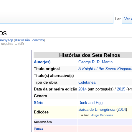
Ler
Ver 
os
ikiSysop
(
discussão
|
contribs
)
o seguinte → (dif)
Histórias dos Sete Reinos
Autor(es)
George R. R. Martin
Título original
A Knight of the Seven Kingdo
Título(s) alternativo(s)
—
Tipo de obra
Coletânea
Data da primeira edição
2014
(em português) /
2015
(em
Género
Série
Dunk and Egg
Saída de Emergência
(
2014
)
Edições
➥ trad:
Jorge Candeias
Subdivisões
—
Temas