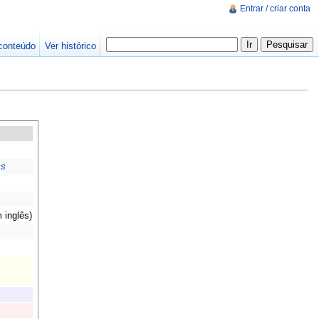
Entrar / criar conta
conteúdo
Ver histórico
ms
 inglês)