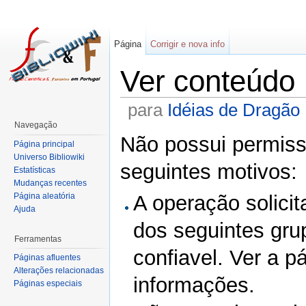
Página
Corrigir e nova info
Ver conteúdo
para
Idéias de Dragão
Navegação
Não possui permissã
Página principal
Universo Bibliowiki
seguintes motivos:
Estatísticas
Mudanças recentes
Página aleatória
A operação solicit
Ajuda
dos seguintes gru
Ferramentas
confiavel. Ver a p
Páginas afluentes
Alterações relacionadas
informações.
Páginas especiais