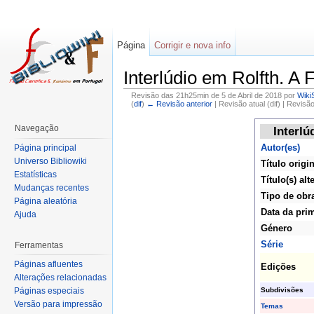
Página
Corrigir e nova info
Interlúdio em Rolfth. A
Revisão das 21h25min de 5 de Abril de 2018 por
Wiki
(
dif
)
← Revisão anterior
| Revisão atual (dif) | Revisã
Navegação
Interlú
Autor(es)
Página principal
Universo Bibliowiki
Título origi
Estatísticas
Título(s) alt
Mudanças recentes
Tipo de obr
Página aleatória
Data da pri
Ajuda
Género
Série
Ferramentas
Páginas afluentes
Edições
Alterações relacionadas
Subdivisões
Páginas especiais
Versão para impressão
Temas